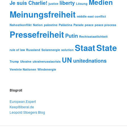
Medien
Je suis Charlie!
liberty
justice
Lösung
Meinungsfreiheit
middle east conflict
Nahostkonflikt
Nation
palestine
Palästina
Parade
peace
peace process
Pressefreiheit
Putin
Rechtsstaatlichkeit
Staat
State
rule of law
Russland
Solarenergie
solution
UN
unitednations
Trump
Ukraine
ukrainerussiacrisis
Vereinte Nationen
Windenergie
Blogroll
European.Expert
Keepitliberal.de
Leopold Stoegers Blog