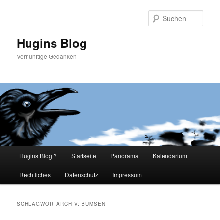
Such
Hugins Blog
Vernünftige Gedanken
Hauptmenü
Hugins Blog ?
Startseite
Panorama
Kalendarium
Zum
Zum
Rechtliches
Datenschutz
Impressum
primären
sekundären
Inhalt
Inhalt
SCHLAGWORTARCHIV:
BUMSEN
springen
springen