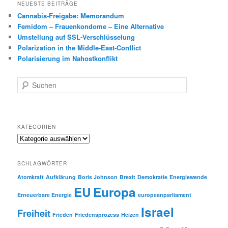
NEUESTE BEITRÄGE
Cannabis-Freigabe: Memorandum
Femidom – Frauenkondome – Eine Alternative
Umstellung auf SSL-Verschlüsselung
Polarization in the Middle-East-Conflict
Polarisierung im Nahostkonflikt
S
u
c
h
e
KATEGORIEN
n
Kategorien
SCHLAGWÖRTER
Atomkraft
Aufklärung
Boris Johnson
Brexit
Demokratie
Energiewende
EU
Europa
Erneuerbare Energie
europeanparliament
Israel
Freiheit
Frieden
Friedensprozess
Heizen