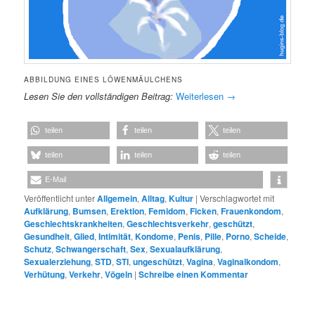
ABBILDUNG EINES LÖWENMÄULCHENS
Lesen Sie den vollständigen Beitrag:
Weiterlesen
→
teilen
teilen
teilen
teilen
teilen
teilen
E-Mail
Veröffentlicht unter
Allgemein
,
Alltag
,
Kultur
|
Verschlagwortet mit
Aufklärung
,
Bumsen
,
Erektion
,
Femidom
,
Ficken
,
Frauenkondom
,
Geschlechtskrankheiten
,
Geschlechtsverkehr
,
geschützt
,
Gesundheit
,
Glied
,
Intimität
,
Kondome
,
Penis
,
Pille
,
Porno
,
Scheide
,
Schutz
,
Schwangerschaft
,
Sex
,
Sexualaufklärung
,
Sexualerziehung
,
STD
,
STI
,
ungeschützt
,
Vagina
,
Vaginalkondom
,
Verhütung
,
Verkehr
,
Vögeln
|
Schreibe einen Kommentar