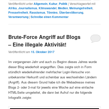
Veröffentlicht unter
Allgemein
,
Kultur
,
Politik
|
Verschlagwortet mit
Afrika
,
Journalismus
,
Klimawandel
,
Medien
,
Meinungsfreiheit
,
Pressefreiheit
,
Rassismus
,
Tönnies
,
Überbevölkerung
,
Verantwortung
|
Schreibe einen Kommentar
Brute-Force Angriff auf Blogs
– Eine illegale Aktivität!
Veröffentlicht am
15. Oktober 2017
Im vergangenen Jahr und auch zu Beginn dieses Jahres wurde
dieser Blog wiederholt angegriffen. Dies zeigte sich in Form
stündlich wiederkehrender mehrfacher Login-Versuche von
unbekannter Herkunft und scheinbar aus wechselnden Ländern
(Angriff). Aus diesem Grund habe ich die Webadresse meines
Blogs 2- oder 3-mal für jeweils eine Woche auf eine einfache
HTML-Seite umgeleitet, die dann bei Aufruf nur die folgende
Infografik zeigte: