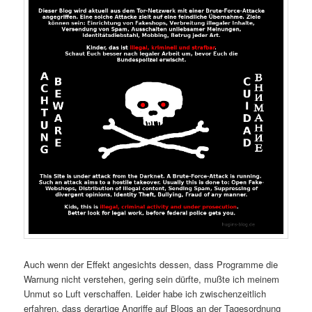
Auch wenn der Effekt angesichts dessen, dass Programme die
Warnung nicht verstehen, gering sein dürfte, mußte ich meinem
Unmut so Luft verschaffen. Leider habe ich zwischenzeitlich
erfahren, dass derartige Angriffe auf Blogs an der Tagesordnung