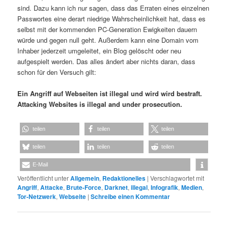
sind. Dazu kann ich nur sagen, dass das Erraten eines einzelnen
Passwortes eine derart niedrige Wahrscheinlichkeit hat, dass es
selbst mit der kommenden PC-Generation Ewigkeiten dauern
würde und gegen null geht. Außerdem kann eine Domain vom
Inhaber jederzeit umgeleitet, ein Blog gelöscht oder neu
aufgespielt werden. Das alles ändert aber nichts daran, dass
schon für den Versuch gilt:
Ein Angriff auf Webseiten ist illegal und wird wird bestraft.
Attacking Websites is illegal and under prosecution.
teilen
teilen
teilen
teilen
teilen
teilen
E-Mail
Veröffentlicht unter
Allgemein
,
Redaktionelles
|
Verschlagwortet mit
Angriff
,
Attacke
,
Brute-Force
,
Darknet
,
illegal
,
Infografik
,
Medien
,
Tor-Netzwerk
,
Webseite
|
Schreibe einen Kommentar