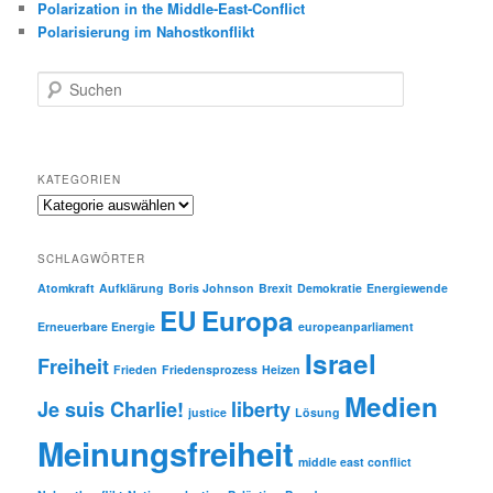
Polarization in the Middle-East-Conflict
Polarisierung im Nahostkonflikt
S
u
c
h
e
KATEGORIEN
n
Kategorien
SCHLAGWÖRTER
Atomkraft
Aufklärung
Boris Johnson
Brexit
Demokratie
Energiewende
EU
Europa
Erneuerbare Energie
europeanparliament
Israel
Freiheit
Frieden
Friedensprozess
Heizen
Medien
Je suis Charlie!
liberty
justice
Lösung
Meinungsfreiheit
middle east conflict