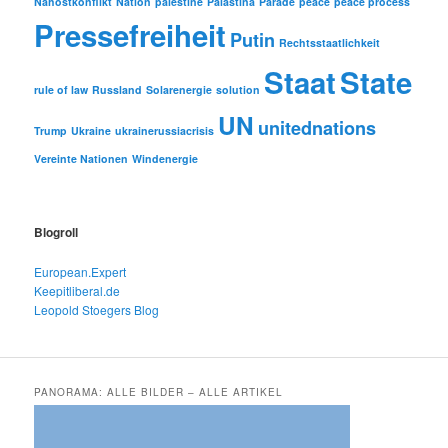
Nahostkonflikt
Nation
palestine
Palästina
Parade
peace
peace process
Pressefreiheit
Putin
Rechtsstaatlichkeit
Staat
State
rule of law
Russland
Solarenergie
solution
UN
unitednations
Trump
Ukraine
ukrainerussiacrisis
Vereinte Nationen
Windenergie
Blogroll
European.Expert
Keepitliberal.de
Leopold Stoegers Blog
PANORAMA: ALLE BILDER – ALLE ARTIKEL