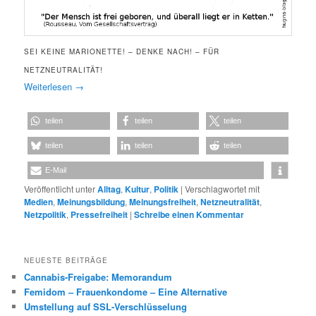
SEI KEINE MARIONETTE! – DENKE NACH! – FÜR
NETZNEUTRALITÄT!
Weiterlesen
→
teilen
teilen
teilen
teilen
teilen
teilen
E-Mail
Veröffentlicht unter
Alltag
,
Kultur
,
Politik
|
Verschlagwortet mit
Medien
,
Meinungsbildung
,
Meinungsfreiheit
,
Netzneutralität
,
Netzpolitik
,
Pressefreiheit
|
Schreibe einen Kommentar
NEUESTE BEITRÄGE
Cannabis-Freigabe: Memorandum
Femidom – Frauenkondome – Eine Alternative
Umstellung auf SSL-Verschlüsselung