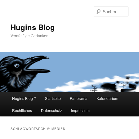
Such
Hugins Blog
Vernünftige Gedanken
Hauptmenü
Hugins Blog ?
Startseite
Panorama
Kalendarium
Zum
Zum
Rechtliches
Datenschutz
Impressum
primären
sekundären
Inhalt
Inhalt
SCHLAGWORTARCHIV:
MEDIEN
springen
springen