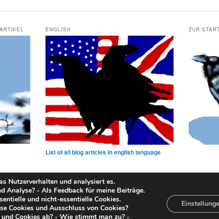
 ARTIKEL
ENGLISH
ZUR STAR
List of all blog articles in english language
s Nutzerverhalten und analysiert es.
Analyse? - Als Feedback für meine Beiträge.
entielle und nicht-essentielle Cookies.
Datenschutz
Stolz präsentiert von WordPress
Einstellung
se Cookies und Ausschluss von Cookies?
 und Cookies ab? - Wie stimmt man zu? -