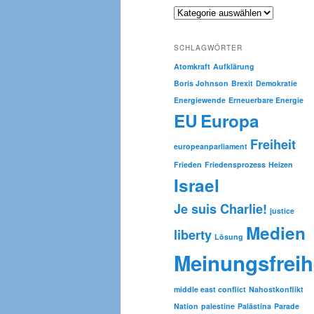
e
Kategorien
n
SCHLAGWÖRTER
Atomkraft
Aufklärung
Boris Johnson
Brexit
Demokratie
Energiewende
Erneuerbare Energie
EU
Europa
Freiheit
europeanparliament
Frieden
Friedensprozess
Heizen
Israel
Je suis Charlie!
justice
Medien
liberty
Lösung
Meinungsfreih
middle east conflict
Nahostkonflikt
Nation
palestine
Palästina
Parade