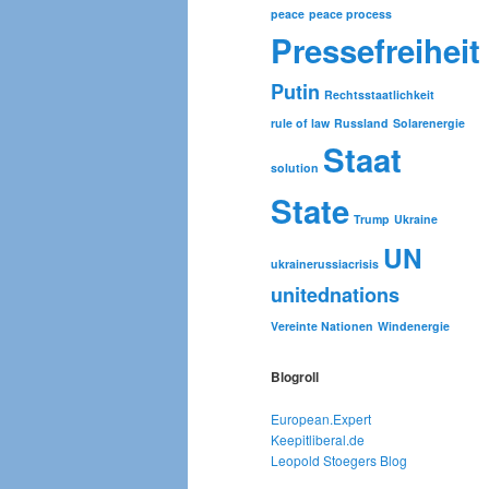
peace
peace process
Pressefreiheit
Putin
Rechtsstaatlichkeit
rule of law
Russland
Solarenergie
Staat
solution
State
Trump
Ukraine
UN
ukrainerussiacrisis
unitednations
Vereinte Nationen
Windenergie
Blogroll
European.Expert
Keepitliberal.de
Leopold Stoegers Blog