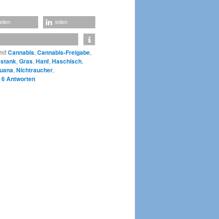
teilen
teilen
mit
Cannabis
,
Cannabis-Freigabe
,
stank
,
Gras
,
Hanf
,
Haschisch
,
huana
,
Nichtraucher
,
|
6
Antworten