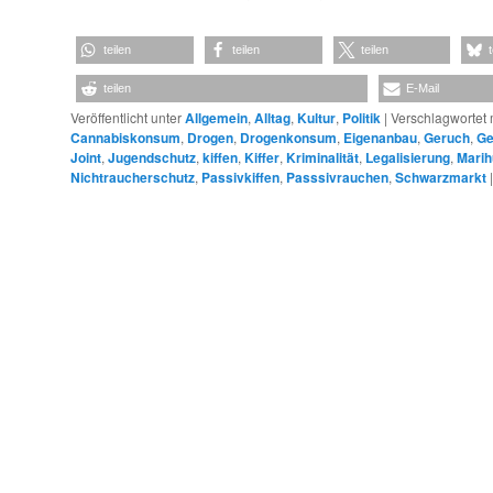
teilen
teilen
teilen
teilen
E-Mail
Veröffentlicht unter
Allgemein
,
Alltag
,
Kultur
,
Politik
|
Verschlagwortet 
Cannabiskonsum
,
Drogen
,
Drogenkonsum
,
Eigenanbau
,
Geruch
,
Ge
Joint
,
Jugendschutz
,
kiffen
,
Kiffer
,
Kriminalität
,
Legalisierung
,
Mari
Nichtraucherschutz
,
Passivkiffen
,
Passsivrauchen
,
Schwarzmarkt