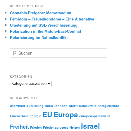
NEUESTE BEITRÄGE
Cannabis-Freigabe: Memorandum
Femidom – Frauenkondome – Eine Alternative
Umstellung auf SSL-Verschlüsselung
Polarization in the Middle-East-Conflict
Polarisierung im Nahostkonflikt
S
u
c
h
e
KATEGORIEN
n
Kategorien
SCHLAGWÖRTER
Atomkraft
Aufklärung
Boris Johnson
Brexit
Demokratie
Energiewende
EU
Europa
Erneuerbare Energie
europeanparliament
Israel
Freiheit
Frieden
Friedensprozess
Heizen