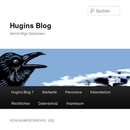
Such
Hugins Blog
Vernünftige Gedanken
Hauptmenü
Hugins Blog ?
Startseite
Panorama
Kalendarium
Zum
Zum
Rechtliches
Datenschutz
Impressum
primären
sekundären
Inhalt
Inhalt
SCHLAGWORTARCHIV:
GDL
springen
springen