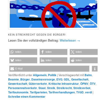
KEIN STREIKRECHT GEGEN DIE BÜRGER!
Lesen Sie den vollständigen Beitrag:
Weiterlesen
→
teilen
teilen
teilen
teilen
teilen
teilen
E-Mail
Veröffentlicht unter
Allgemein
,
Politik
|
Verschlagwortet mit
Bahn
,
Beamte
,
Bürger
,
Daseinsvorsorge
,
EVG
,
GDL
,
Gesellschaft
,
Gewerkschaft
,
Güterverkehr
,
Kritische Infrastruktur
,
ÖPNV
,
ÖTV
,
Personennahverkehr
,
Staat
,
Streik
,
Streikrecht
,
Streikverbot
,
Tarifautonomie
,
Tarifparteien
,
Tarifverhandlungen
,
TVöD
,
verdi
|
Schreibe einen Kommentar