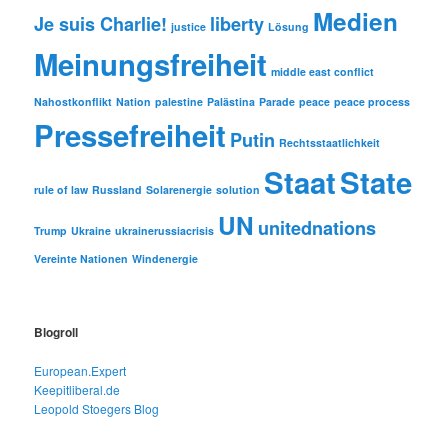
Medien
Je suis Charlie!
liberty
justice
Lösung
Meinungsfreiheit
middle east conflict
Nahostkonflikt
Nation
palestine
Palästina
Parade
peace
peace process
Pressefreiheit
Putin
Rechtsstaatlichkeit
Staat
State
rule of law
Russland
Solarenergie
solution
UN
unitednations
Trump
Ukraine
ukrainerussiacrisis
Vereinte Nationen
Windenergie
Blogroll
European.Expert
Keepitliberal.de
Leopold Stoegers Blog