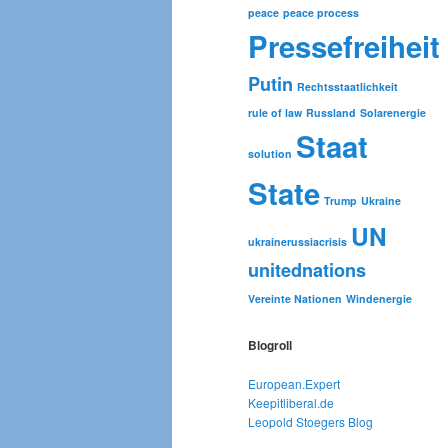
peace
peace process
Pressefreiheit
Putin
Rechtsstaatlichkeit
rule of law
Russland
Solarenergie
Staat
solution
State
Trump
Ukraine
UN
ukrainerussiacrisis
unitednations
Vereinte Nationen
Windenergie
Blogroll
European.Expert
Keepitliberal.de
Leopold Stoegers Blog