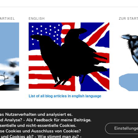
 ARTIKEL
ENGLISH
ZUR STAR
List of all blog articles in english language
s Nutzerverhalten und analysiert es.
Analyse? - Als Feedback für meine Beiträge.
entielle und nicht-essentielle Cookies.
Datenschutz
Stolz präsentiert von WordPress
Einstellung
se Cookies und Ausschluss von Cookies?
 und Cookies ab? - Wie stimmt man zu? -