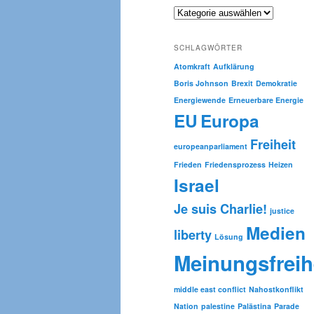
e
Kategorien
n
SCHLAGWÖRTER
Atomkraft
Aufklärung
Boris Johnson
Brexit
Demokratie
Energiewende
Erneuerbare Energie
EU
Europa
Freiheit
europeanparliament
Frieden
Friedensprozess
Heizen
Israel
Je suis Charlie!
justice
Medien
liberty
Lösung
Meinungsfreih
middle east conflict
Nahostkonflikt
Nation
palestine
Palästina
Parade