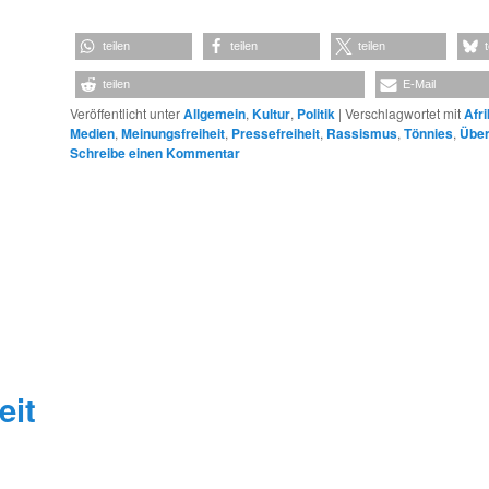
teilen
teilen
teilen
teilen
E-Mail
Veröffentlicht unter
Allgemein
,
Kultur
,
Politik
|
Verschlagwortet mit
Afr
Medien
,
Meinungsfreiheit
,
Pressefreiheit
,
Rassismus
,
Tönnies
,
Über
Schreibe einen Kommentar
eit