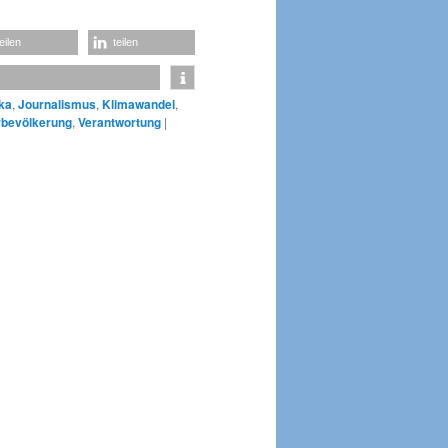
teilen
teilen
ika
,
Journalismus
,
Klimawandel
,
bevölkerung
,
Verantwortung
|