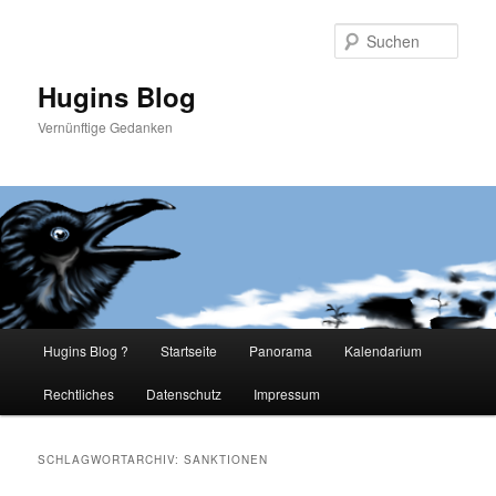
Such
Hugins Blog
Vernünftige Gedanken
Hauptmenü
Hugins Blog ?
Startseite
Panorama
Kalendarium
Zum
Zum
Rechtliches
Datenschutz
Impressum
primären
sekundären
Inhalt
Inhalt
SCHLAGWORTARCHIV:
SANKTIONEN
springen
springen