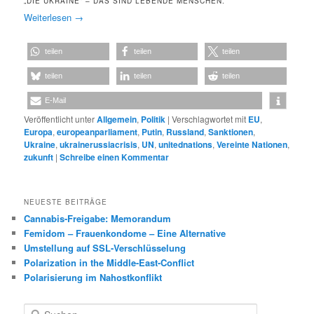
„DIE UKRAINE“ – DAS SIND LEBENDE MENSCHEN.
Weiterlesen
→
teilen
teilen
teilen
teilen
teilen
teilen
E-Mail
Veröffentlicht unter
Allgemein
,
Politik
|
Verschlagwortet mit
EU
,
Europa
,
europeanparliament
,
Putin
,
Russland
,
Sanktionen
,
Ukraine
,
ukrainerussiacrisis
,
UN
,
unitednations
,
Vereinte Nationen
,
zukunft
|
Schreibe einen Kommentar
NEUESTE BEITRÄGE
Cannabis-Freigabe: Memorandum
Femidom – Frauenkondome – Eine Alternative
Umstellung auf SSL-Verschlüsselung
Polarization in the Middle-East-Conflict
Polarisierung im Nahostkonflikt
S