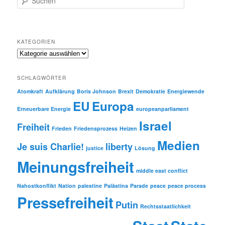
u
c
h
e
KATEGORIEN
n
Kategorien
SCHLAGWÖRTER
Atomkraft
Aufklärung
Boris Johnson
Brexit
Demokratie
Energiewende
EU
Europa
Erneuerbare Energie
europeanparliament
Israel
Freiheit
Frieden
Friedensprozess
Heizen
Medien
Je suis Charlie!
liberty
justice
Lösung
Meinungsfreiheit
middle east conflict
Nahostkonflikt
Nation
palestine
Palästina
Parade
peace
peace process
Pressefreiheit
Putin
Rechtsstaatlichkeit