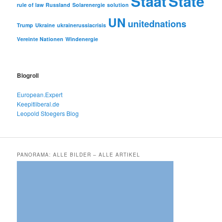
Staat
State
rule of law
Russland
Solarenergie
solution
UN
unitednations
Trump
Ukraine
ukrainerussiacrisis
Vereinte Nationen
Windenergie
Blogroll
European.Expert
Keepitliberal.de
Leopold Stoegers Blog
PANORAMA: ALLE BILDER – ALLE ARTIKEL