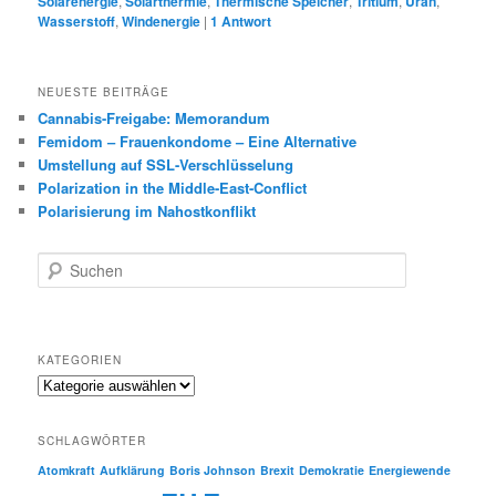
Solarenergie
,
Solarthermie
,
Thermische Speicher
,
Tritium
,
Uran
,
Wasserstoff
,
Windenergie
|
1
Antwort
NEUESTE BEITRÄGE
Cannabis-Freigabe: Memorandum
Femidom – Frauenkondome – Eine Alternative
Umstellung auf SSL-Verschlüsselung
Polarization in the Middle-East-Conflict
Polarisierung im Nahostkonflikt
S
u
c
h
e
KATEGORIEN
n
Kategorien
SCHLAGWÖRTER
Atomkraft
Aufklärung
Boris Johnson
Brexit
Demokratie
Energiewende