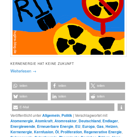
KERNENERGIE HAT KEINE ZUKUNFT
Weiterlesen
→
teilen
teilen
teilen
teilen
teilen
teilen
E-Mail
Veröffentlicht unter
Allgemein
,
Politik
|
Verschlagwortet mit
Atomenergie
,
Atomkraft
,
Atomreaktor
,
Deutschland
,
Endlager
,
Energiewende
,
Erneuerbare Energie
,
EU
,
Europa
,
Gas
,
Heizen
,
Kernenergie
,
Kernfusion
,
Öl
,
Proliferation
,
Regenerative Energie
,