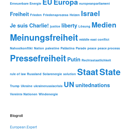
EU
Europa
Erneuerbare Energie
europeanparliament
Israel
Freiheit
Frieden
Friedensprozess
Heizen
Medien
Je suis Charlie!
liberty
justice
Lösung
Meinungsfreiheit
middle east conflict
Nahostkonflikt
Nation
palestine
Palästina
Parade
peace
peace process
Pressefreiheit
Putin
Rechtsstaatlichkeit
Staat
State
rule of law
Russland
Solarenergie
solution
UN
unitednations
Trump
Ukraine
ukrainerussiacrisis
Vereinte Nationen
Windenergie
Blogroll
European.Expert