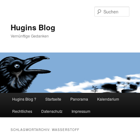
Such
Hugins Blog
Vernünftige Gedanken
Hauptmenü
Hugins Blog ?
Startseite
Panorama
Kalendarium
Zum
Zum
Rechtliches
Datenschutz
Impressum
primären
sekundären
Inhalt
Inhalt
SCHLAGWORTARCHIV:
WASSERSTOFF
springen
springen