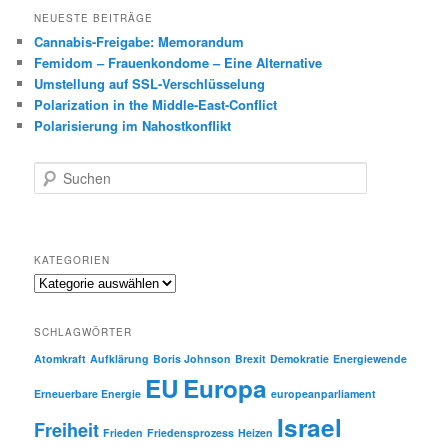
NEUESTE BEITRÄGE
Cannabis-Freigabe: Memorandum
Femidom – Frauenkondome – Eine Alternative
Umstellung auf SSL-Verschlüsselung
Polarization in the Middle-East-Conflict
Polarisierung im Nahostkonflikt
S
u
c
h
e
KATEGORIEN
n
Kategorien
SCHLAGWÖRTER
Atomkraft
Aufklärung
Boris Johnson
Brexit
Demokratie
Energiewende
EU
Europa
Erneuerbare Energie
europeanparliament
Israel
Freiheit
Frieden
Friedensprozess
Heizen