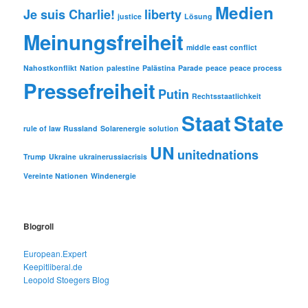
Medien
Je suis Charlie!
liberty
justice
Lösung
Meinungsfreiheit
middle east conflict
Nahostkonflikt
Nation
palestine
Palästina
Parade
peace
peace process
Pressefreiheit
Putin
Rechtsstaatlichkeit
Staat
State
rule of law
Russland
Solarenergie
solution
UN
unitednations
Trump
Ukraine
ukrainerussiacrisis
Vereinte Nationen
Windenergie
Blogroll
European.Expert
Keepitliberal.de
Leopold Stoegers Blog