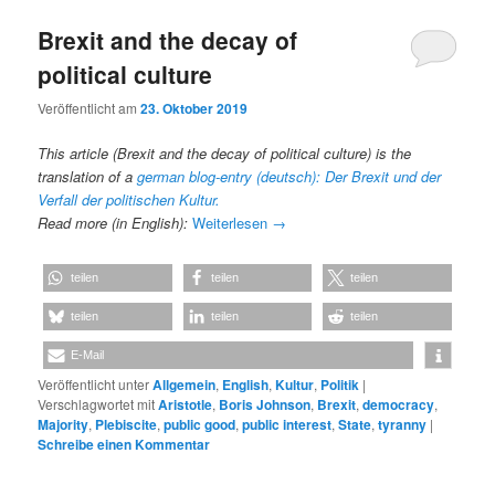
Brexit and the decay of
political culture
Veröffentlicht am
23. Oktober 2019
This article (Brexit and the decay of political culture) is the
translation of a
german blog-entry (deutsch): Der Brexit und der
Verfall der politischen Kultur.
Read more (in English):
Weiterlesen
→
teilen
teilen
teilen
teilen
teilen
teilen
E-Mail
Veröffentlicht unter
Allgemein
,
English
,
Kultur
,
Politik
|
Verschlagwortet mit
Aristotle
,
Boris Johnson
,
Brexit
,
democracy
,
Majority
,
Plebiscite
,
public good
,
public interest
,
State
,
tyranny
|
Schreibe einen Kommentar