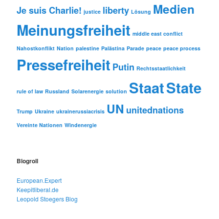
Medien
Je suis Charlie!
liberty
justice
Lösung
Meinungsfreiheit
middle east conflict
Nahostkonflikt
Nation
palestine
Palästina
Parade
peace
peace process
Pressefreiheit
Putin
Rechtsstaatlichkeit
Staat
State
rule of law
Russland
Solarenergie
solution
UN
unitednations
Trump
Ukraine
ukrainerussiacrisis
Vereinte Nationen
Windenergie
Blogroll
European.Expert
Keepitliberal.de
Leopold Stoegers Blog