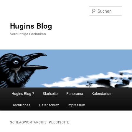
Such
Hugins Blog
Vernünftige Gedanken
Hauptmenü
Hugins Blog ?
Startseite
Panorama
Kalendarium
Zum
Zum
Rechtliches
Datenschutz
Impressum
primären
sekundären
Inhalt
Inhalt
SCHLAGWORTARCHIV:
PLEBISCITE
springen
springen