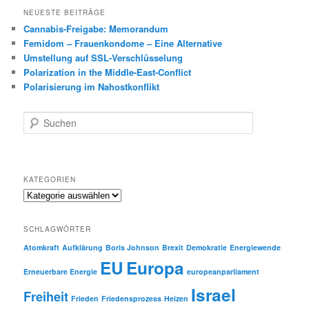
NEUESTE BEITRÄGE
Cannabis-Freigabe: Memorandum
Femidom – Frauenkondome – Eine Alternative
Umstellung auf SSL-Verschlüsselung
Polarization in the Middle-East-Conflict
Polarisierung im Nahostkonflikt
S
u
c
h
e
KATEGORIEN
n
Kategorien
SCHLAGWÖRTER
Atomkraft
Aufklärung
Boris Johnson
Brexit
Demokratie
Energiewende
EU
Europa
Erneuerbare Energie
europeanparliament
Israel
Freiheit
Frieden
Friedensprozess
Heizen