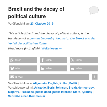
Brexit and the decay of
political culture
Veröffentlicht am
23. Oktober 2019
This article (Brexit and the decay of political culture) is the
translation of a
german blog-entry (deutsch): Der Brexit und der
Verfall der politischen Kultur.
Read more (in English):
Weiterlesen
→
teilen
teilen
teilen
teilen
teilen
teilen
E-Mail
Veröffentlicht unter
Allgemein
,
English
,
Kultur
,
Politik
|
Verschlagwortet mit
Aristotle
,
Boris Johnson
,
Brexit
,
democracy
,
Majority
,
Plebiscite
,
public good
,
public interest
,
State
,
tyranny
|
Schreibe einen Kommentar